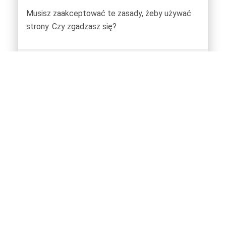
Musisz zaakceptować te zasady, żeby używać
strony. Czy zgadzasz się?
Nie
Tak
REGULAMIN PLATFORMY
COPYRIGHT © WIB 2025. ALL RIGHTS RESERVED.
Fundacja Warszawski Instytut Bankowości
jest zarejestrowana
przez Sąd Rejonowy dla m.st. Warszawy w Warszawie
XII Wydział Gospodarczy Krajowego Rejestru Sądowego, pod numerem
KRS 0000110584. NIP 526-00-38-522
Adres:
ul. Kruczkowskiego 8, 00-380 Warszawa